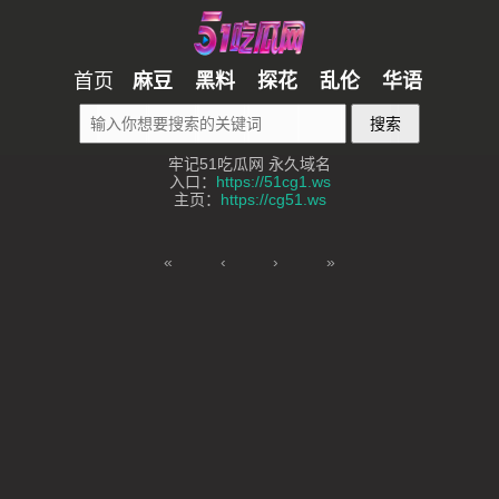
首页
麻豆
黑料
探花
乱伦
华语
搜索
牢记51吃瓜网 永久域名
入口：
https://51cg1.ws
主页：
https://cg51.ws
«
‹
›
»