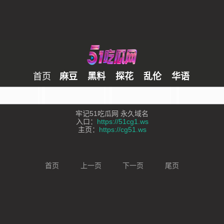
首页
麻豆
黑料
探花
乱伦
华语
牢记51吃瓜网 永久域名
入口：
https://51cg1.ws
主页：
https://cg51.ws
首页
上一页
下一页
尾页