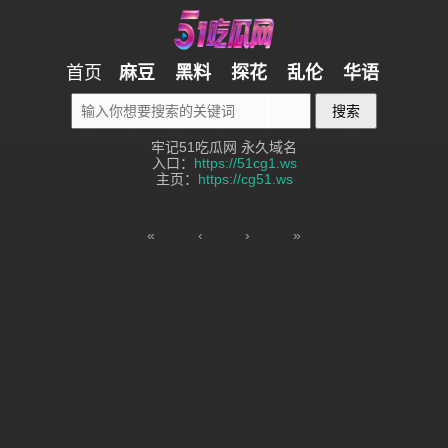
首页
麻豆
黑料
探花
乱伦
华语
搜索
牢记51吃瓜网 永久域名
入口：
https://51cg1.ws
主页：
https://cg51.ws
«
‹
›
»