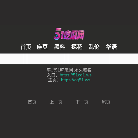
首页
麻豆
黑料
探花
乱伦
华语
牢记51吃瓜网 永久域名
入口：
https://51cg1.ws
主页：
https://cg51.ws
首页
上一页
下一页
尾页