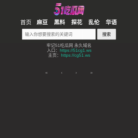
首页
麻豆
黑料
探花
乱伦
华语
搜索
牢记51吃瓜网 永久域名
入口：
https://51cg1.ws
主页：
https://cg51.ws
«
‹
›
»